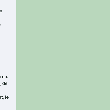
on
e
rna.
, de
t, le