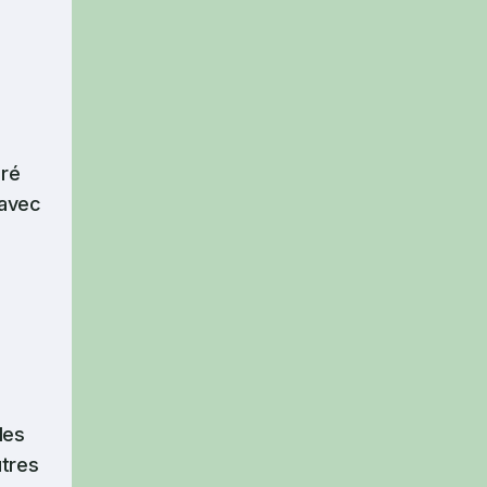
gré
 avec
les
utres