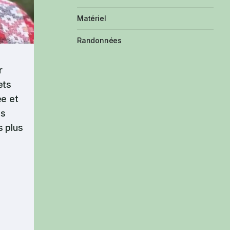
Matériel
Randonnées
r
ets
e et
us
s plus