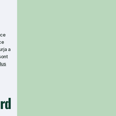
ice
ce
urja a
sont
lus
ord