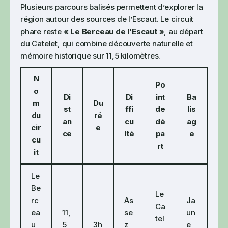
Plusieurs parcours balisés permettent d’explorer la
région autour des sources de l’Escaut. Le circuit
phare reste
« Le Berceau de l’Escaut »
, au départ
du Catelet, qui combine découverte naturelle et
mémoire historique sur 11,5 kilomètres.
N
Po
o
Di
Di
int
Ba
m
Du
st
ffi
de
lis
du
ré
an
cu
dé
ag
cir
e
ce
lté
pa
e
cu
rt
it
Le
Be
Le
rc
As
Ja
Ca
ea
11,
se
un
tel
u
5
3h
z
e