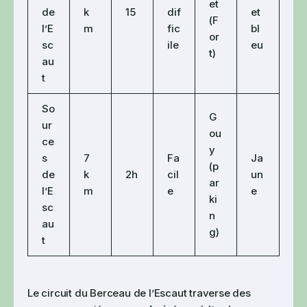
et
de
k
15
dif
et
(F
l’E
m
fic
bl
or
sc
ile
eu
t)
au
t
So
G
ur
ou
ce
y
s
7
Fa
Ja
(p
de
k
2h
cil
un
ar
l’E
m
e
e
ki
sc
n
au
g)
t
Le circuit du Berceau de l’Escaut traverse des