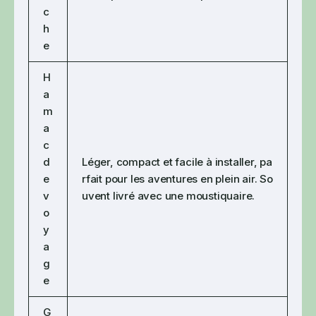
c
h
e
H
a
m
a
c
d
Léger, compact et facile à installer, pa
e
rfait pour les aventures en plein air. So
v
uvent livré avec une moustiquaire.
o
y
a
g
e
G